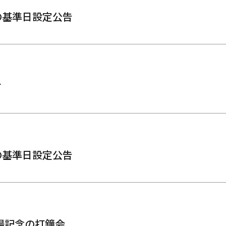
の基準日設定公告
せ
の基準日設定公告
t上場記念の打鐘会