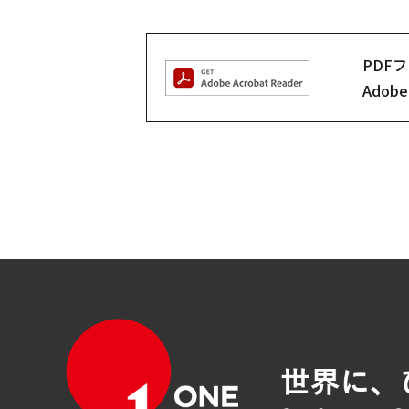
PDF
Ado